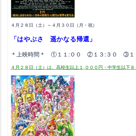
４月２８日（土）～４月３０日（月・祝）
「はやぶさ 遥かなる帰還」
＊上映時間＊ ①１１:００ ②１３:３０ ③１
４月２８日（土）は、高校生以上１,０００円・中学生以下８