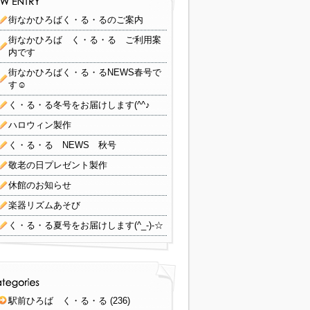
街なかひろばく・る・るのご案内
街なかひろば く・る・る ご利用案
内です
街なかひろばく・る・るNEWS春号で
す☺
く・る・る冬号をお届けします(^^♪
ハロウィン製作
く・る・る NEWS 秋号
敬老の日プレゼント製作
休館のお知らせ
楽器リズムあそび
く・る・る夏号をお届けします(^_-)-☆
駅前ひろば く・る・る
(236)