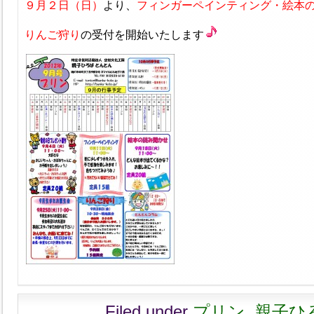
９月２日（日）
より、
フィンガーペインティング・絵本
りんご狩り
の受付を開始いたします
Filed under
プリン
,
親子ひ