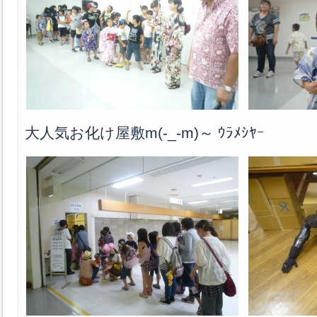
大人気お化け屋敷m(-_-m)～ ｳﾗﾒｼﾔｰ