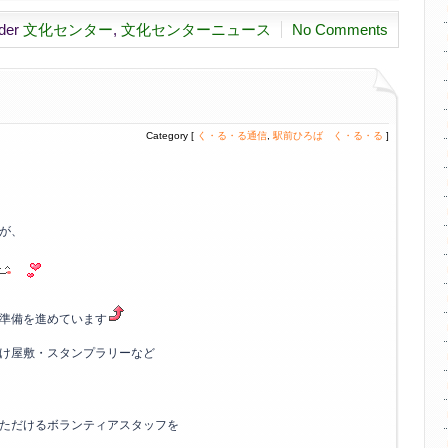
nder
文化センター
,
文化センターニュース
No Comments
Category [
く・る・る通信
,
駅前ひろば く・る・る
]
が、
準備を進めています
け屋敷・スタンプラリーなど
ただけるボランティアスタッフを