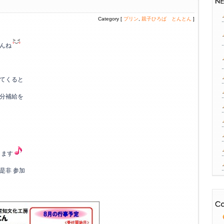
Category [
プリン
,
親子ひろば とんとん
]
んね
てくると
分補給を
します
是非 参加