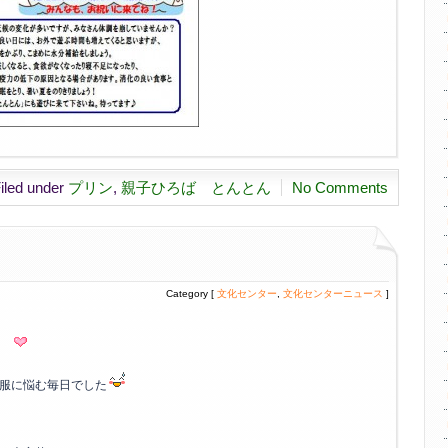
iled under
プリン
,
親子ひろば とんとん
No Comments
Category [
文化センター
,
文化センターニュース
]
す
服に悩む毎日でした