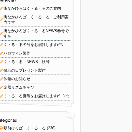
街なかひろばく・る・るのご案内
街なかひろば く・る・る ご利用案
内です
街なかひろばく・る・るNEWS春号で
す☺
く・る・る冬号をお届けします(^^♪
ハロウィン製作
く・る・る NEWS 秋号
敬老の日プレゼント製作
休館のお知らせ
楽器リズムあそび
く・る・る夏号をお届けします(^_-)-☆
駅前ひろば く・る・る
(236)