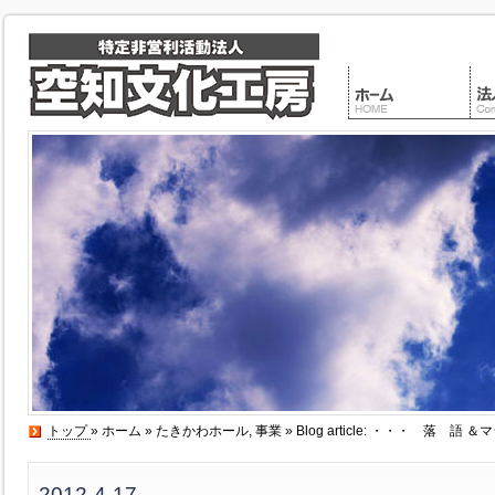
トップ
»
ホーム
»
たきかわホール
,
事業
» Blog article: ・・・ 落 語
2012-4-17