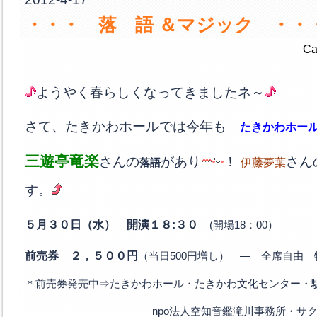
・・・ 落 語 ＆マジック ・・
Ca
ようやく春らしくなってきましたネ～
さて、たきかわホールでは今年も
たきかわホー
三遊亭竜楽
さんの
があり
！
さん
伊藤夢葉
落語
す。
５月３０日（水） 開演１８:３０
(開場18：00
）
前売券 ２，５００円
（当日500円増し） ― 全席自由
＊前売券発売中⇒たきかわホール・たきかわ文化センター・
npo法人空知音鑑滝川事務所・サクラ商会・