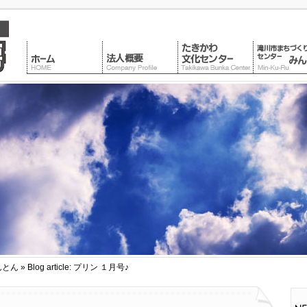
んとん
» Blog article: プリン １月号♪