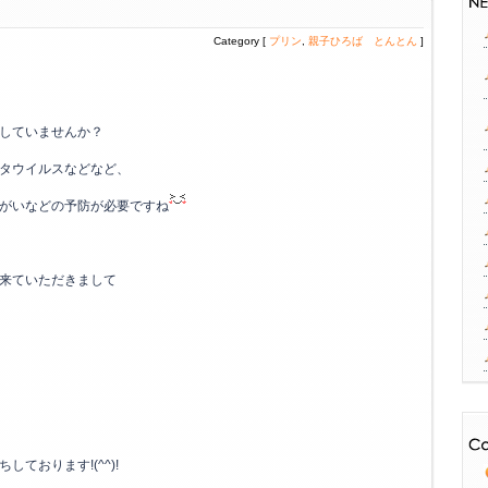
Category [
プリン
,
親子ひろば とんとん
]
していませんか？
タウイルスなどなど、
がいなどの予防が必要ですね
来ていただきまして
ております!(^^)!