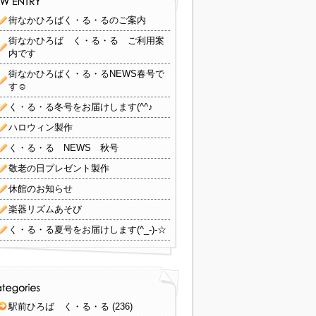
街なかひろばく・る・るのご案内
街なかひろば く・る・る ご利用案
内です
街なかひろばく・る・るNEWS春号で
す☺
く・る・る冬号をお届けします(^^♪
ハロウィン製作
く・る・る NEWS 秋号
敬老の日プレゼント製作
休館のお知らせ
楽器リズムあそび
く・る・る夏号をお届けします(^_-)-☆
駅前ひろば く・る・る
(236)