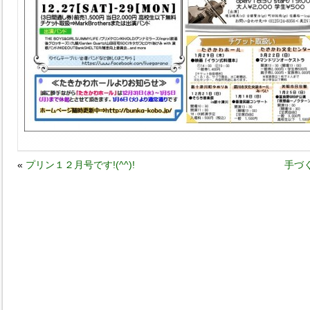
«
プリン１２月号です!(^^)!
手づ