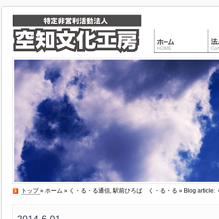
トップ
»
ホーム
»
く・る・る通信
,
駅前ひろば く・る・る
» Blog art
2014-6-01