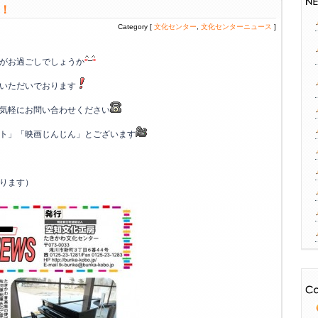
！
Category [
文化センター
,
文化センターニュース
]
がお過ごしでしょうか
いただいでおります
気軽にお問い合わせください
ト」「映画じんじん」とございます
ります）