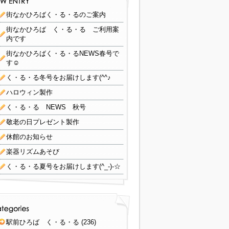
街なかひろばく・る・るのご案内
街なかひろば く・る・る ご利用案
内です
街なかひろばく・る・るNEWS春号で
す☺
く・る・る冬号をお届けします(^^♪
ハロウィン製作
く・る・る NEWS 秋号
敬老の日プレゼント製作
休館のお知らせ
楽器リズムあそび
く・る・る夏号をお届けします(^_-)-☆
駅前ひろば く・る・る
(236)