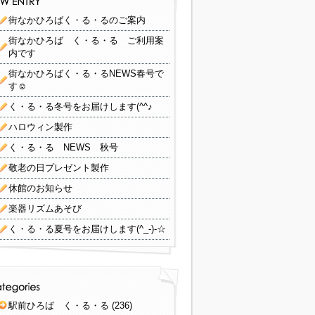
街なかひろばく・る・るのご案内
街なかひろば く・る・る ご利用案
内です
街なかひろばく・る・るNEWS春号で
す☺
く・る・る冬号をお届けします(^^♪
ハロウィン製作
く・る・る NEWS 秋号
敬老の日プレゼント製作
休館のお知らせ
楽器リズムあそび
く・る・る夏号をお届けします(^_-)-☆
駅前ひろば く・る・る
(236)