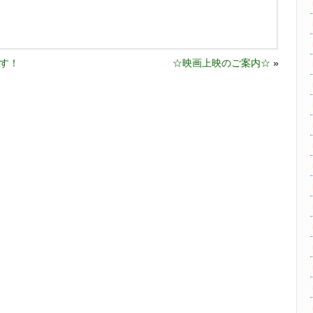
す！
☆映画上映のご案内☆
»