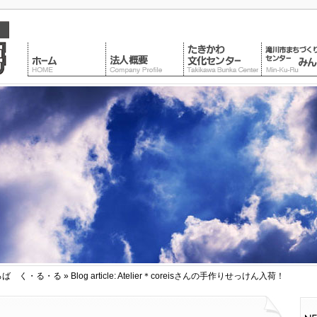
ろば く・る・る
» Blog article: Atelier＊coreisさんの手作りせっけん入荷！