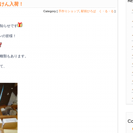
せっけん入荷！
Category [
手作りショップ
,
駅前ひろば く・る・る
]
知らせです
ァンの皆様！
種類もあります。
て、