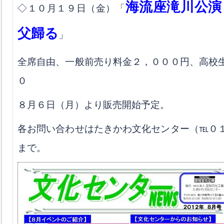
海流座滝川公演
◇１０月１９日（金）「
父歸る
」
全席自由、一般前売り料金２，０００円、高校
０
８月６日（月）より販売開始予定。
各お問い合わせはたきかわ文化センター（℡０
まで。