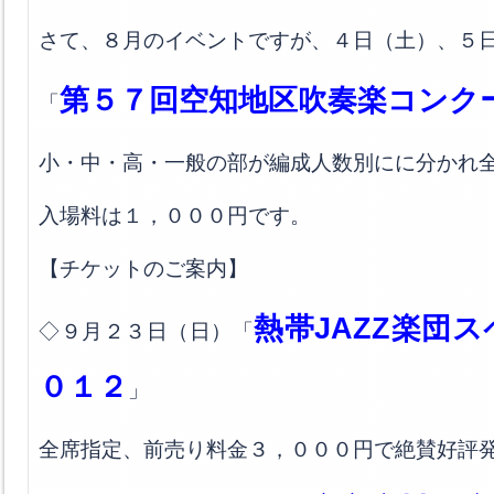
さて、８月のイベントですが、４日（土）、５
第５７回空知地区吹奏楽コンク
「
小・中・高・一般の部が編成人数別にに分かれ
入場料は１，０００円です。
【チケットのご案内】
熱帯JAZZ楽団
◇９月２３日（日）「
０１２
」
全席指定、前売り料金３，０００円で絶賛好評