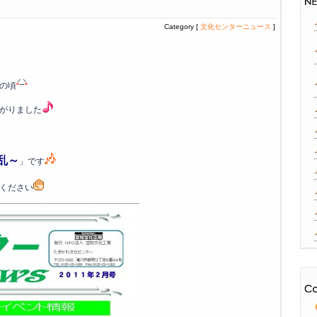
Category [
文化センターニュース
]
の頃
がりました
乱～
」です
ください