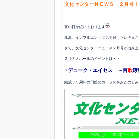
文化センターＮＥＷＳ ２月号！
寒い日が続いております
風邪、インフルエンザに気を付けたい今日こ
さて、文化センターニュース２月号が出来上
２月の大ホールのイベントは・・・
デューク・エイセス ～百
歌
繚
「
結成５５周年の円熟のコーラスをおたのしみ