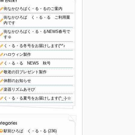
街なかひろばく・る・るのご案内
街なかひろば く・る・る ご利用案
内です
街なかひろばく・る・るNEWS春号で
す☺
く・る・る冬号をお届けします(^^♪
ハロウィン製作
く・る・る NEWS 秋号
敬老の日プレゼント製作
休館のお知らせ
楽器リズムあそび
く・る・る夏号をお届けします(^_-)-☆
駅前ひろば く・る・る
(236)