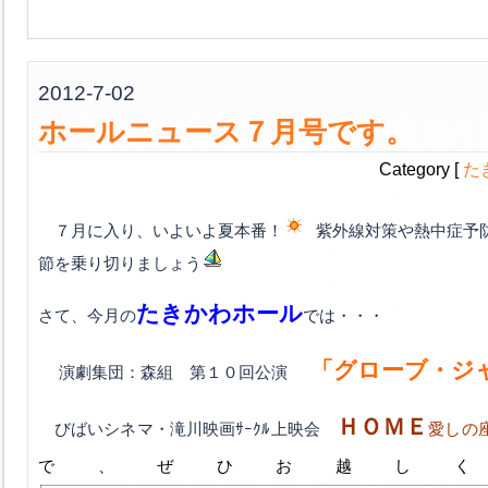
2012-7-02
ホールニュース７月号です。
Category [
た
７月に入り、いよいよ夏本番！
紫外線対策や熱中症予
節を乗り切りましょう
たきかわホール
さて、今月の
では・・・
「グローブ・ジ
演劇集団：森組 第１０回公演
ＨＯＭＥ
びばいシネマ・滝川映画ｻｰｸﾙ上映会
愛しの
で、
ぜひお越し