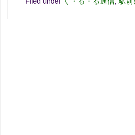
Filed under
く・る・る通信
,
駅前